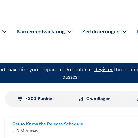
Karriereentwicklung
Zertifizierungen
and maximize your impact at Dreamforce.
Register
three or m
passes.
+300 Punkte
Grundlagen
Get to Know the Release Schedule
~ 5 Minuten