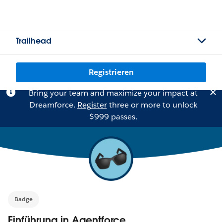
Trailhead
Registrieren
Bring your team and maximize your impact at
Dreamforce.
Register
three or more to unlock
$999 passes.
Badge
Einführung in Agentforce