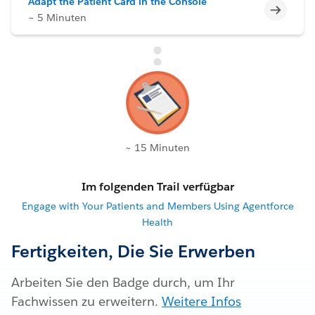
Adapt the Patient Card in the Console
Unvoll
~ 5 Minuten
~ 15 Minuten
Im folgenden Trail verfügbar
Engage with Your Patients and Members Using Agentforce
Health
Fertigkeiten, Die Sie Erwerben
Arbeiten Sie den Badge durch, um Ihr
Fachwissen zu erweitern.
Weitere Infos