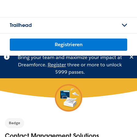
Trailhead
Registrieren
Bring your team and maximize your impact at
Dreamforce.
Register
three or more to unlock
$999 passes.
Badge
Contact Management Solutions