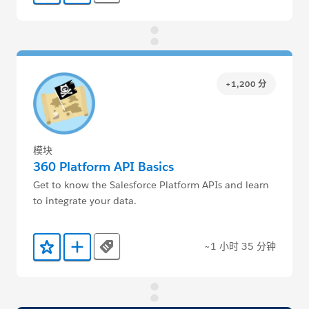
+1,200 分
模块
360 Platform API Basics
Get to know the Salesforce Platform APIs and learn
to integrate your data.
~1 小时 35 分钟
Tags
添加到收藏夹
添加到 Trailmix