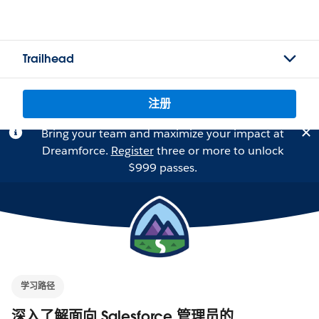
Trailhead
注册
Bring your team and maximize your impact at
Dreamforce.
Register
three or more to unlock
$999 passes.
学习路径
深入了解面向 Salesforce 管理员的