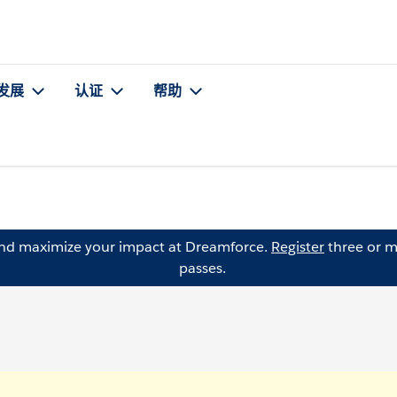
发展
认证
帮助
and maximize your impact at Dreamforce.
Register
three or m
passes.