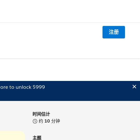
注册
ore to unlock $999
时间估计
约
10
分钟
主题