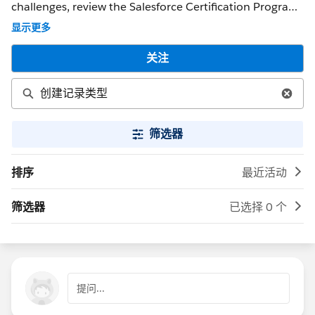
challenges, review the Salesforce Certification Program
Agreement and Policies. ** NOTE ** : If you were able to
显示更多
get a response that solved your issue, please mark it as
the 'Best Answer' to help other Trailblazers. If the issue
关注
persists after 48 hours, create a Trailhead Help case at
https://help.salesforce.com/s/support for further
assistance.
筛选器
排序
最近活动
筛选器
已选择 0 个
提问...