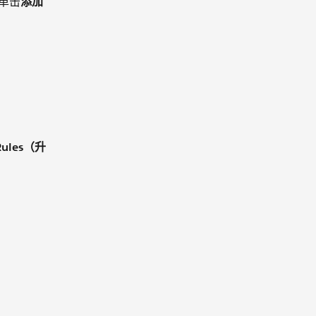
单击
添加
 Rules（升