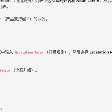
 Members（可用成员）列表中选择
您的姓名
和
Noah Larkin
，然后
）列表。
（产品支持层 2）的队列。
2
）框中输入
（升级规则），然后选择
Escalation
Escalation Rules
（个案升级）。
lation
）
。