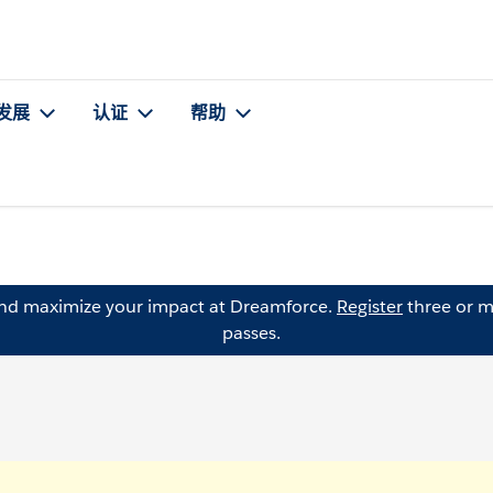
发展
认证
帮助
and maximize your impact at Dreamforce.
Register
three or m
passes.