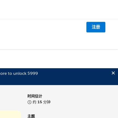
注册
ore to unlock $999
时间估计
约
15
分钟
主题