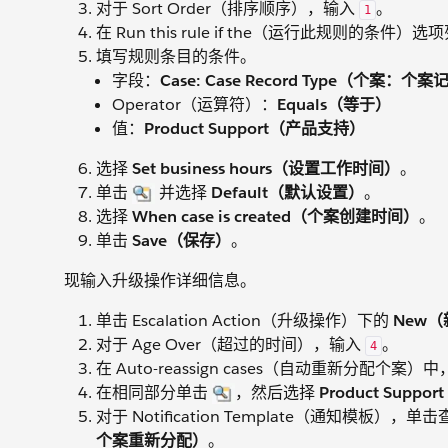
对于 Sort Order（排序顺序），输入
。
1
在 Run this rule if the（运行此规则的条
填写规则条目的条件。
字段：
Case: Case Record Type（个案：
Operator（运算符）：
Equals（等于）
值：
Product Support（产品支持）
选择
Set business hours（设置工作时间）
。
单击
并选择
Default（默认设置）
。
选择
When case is created（个案创建时间）
。
单击
Save（保存）
。
现输入升级操作详细信息。
单击 Escalation Action（升级操作）下的
New
对于 Age Over（超过的时间），输入
。
4
在 Auto-reassign cases（自动重新分配个
在相同部分单击
，然后选择
Product Suppo
对于 Notification Template（通知模板），单
个案重新分配）
。