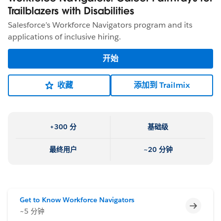
Trailblazers with Disabilities
Salesforce’s Workforce Navigators program and its
applications of inclusive hiring.
开始
收藏
添加到 Trailmix
+300 分
基础级
最终用户
~20 分钟
Get to Know Workforce Navigators
不完整
~5 分钟