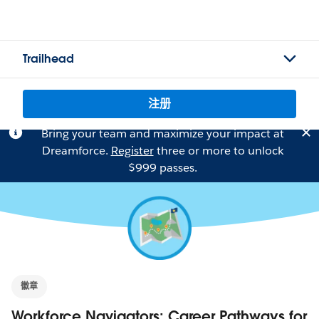
Trailhead
注册
Bring your team and maximize your impact at
Dreamforce.
Register
three or more to unlock
$999 passes.
徽章
Workforce Navigators: Career Pathways for