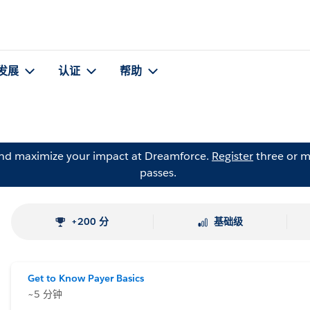
发展
认证
帮助
and maximize your impact at Dreamforce.
Register
three or m
passes.
+200 分
基础级
Get to Know Payer Basics
~5 分钟