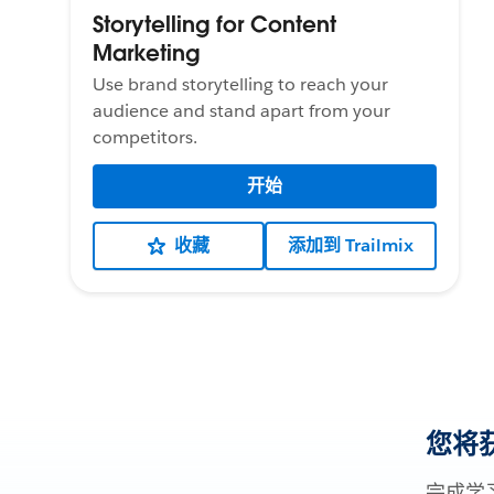
Storytelling for Content
Marketing
Use brand storytelling to reach your
audience and stand apart from your
competitors.
开始
收藏
添加到 Trailmix
您将
完成学