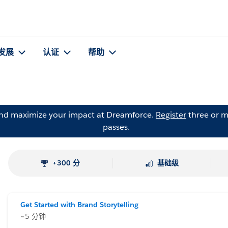
发展
认证
帮助
and maximize your impact at Dreamforce.
Register
three or m
passes.
+300 分
基础级
Get Started with Brand Storytelling
~5 分钟