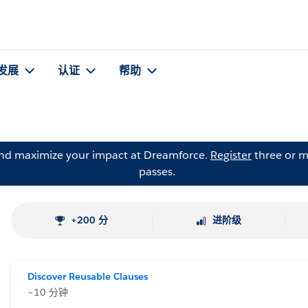
发展
认证
帮助
and maximize your impact at Dreamforce.
Register
three or m
passes.
+200 分
进阶级
Discover Reusable Clauses
~10 分钟