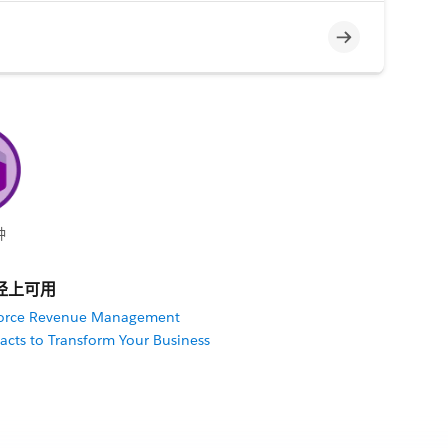
不完整
钟
径上可用
ntforce Revenue Management
acts to Transform Your Business