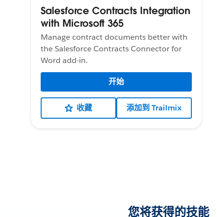
Salesforce Contracts Integration
with Microsoft 365
Manage contract documents better with
the Salesforce Contracts Connector for
Word add-in.
开始
收藏
添加到 Trailmix
您将获得的技能