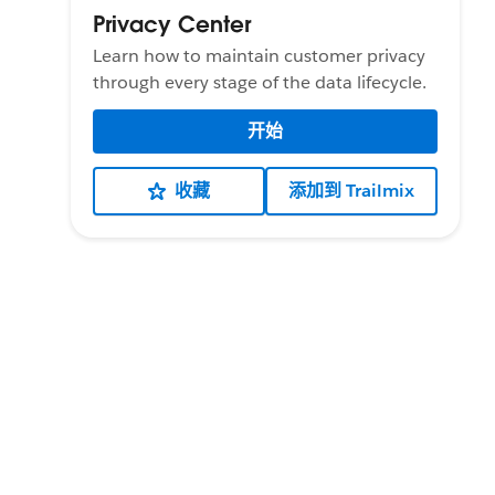
Privacy Center
Learn how to maintain customer privacy
through every stage of the data lifecycle.
开始
收藏
添加到 Trailmix