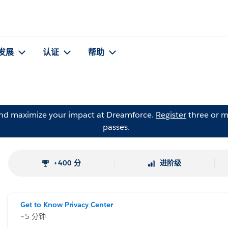
发展
认证
帮助
and maximize your impact at Dreamforce.
Register
three or m
passes.
+400 分
进阶级
Get to Know Privacy Center
~5 分钟