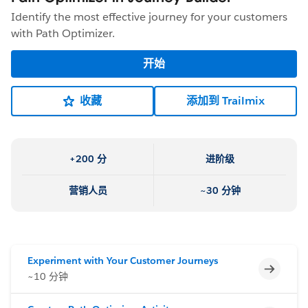
Identify the most effective journey for your customers
with Path Optimizer.
开始
收藏
添加到 Trailmix
+200 分
进阶级
营销人员
~30 分钟
Experiment with Your Customer Journeys
不完整
~10 分钟