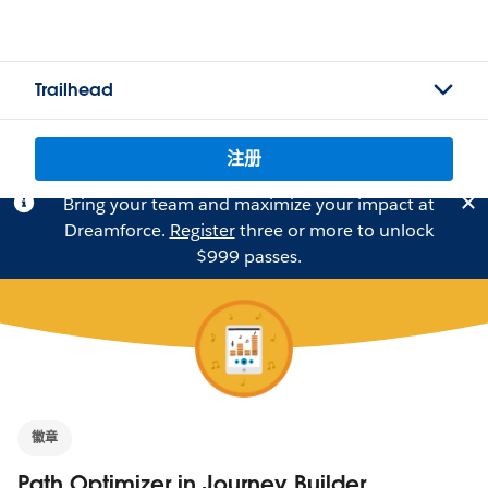
Trailhead
注册
Bring your team and maximize your impact at
Dreamforce.
Register
three or more to unlock
$999 passes.
徽章
Path Optimizer in Journey Builder