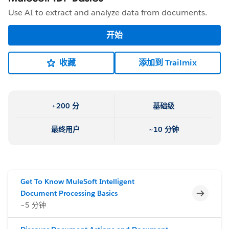
Use AI to extract and analyze data from documents.
开始
收藏
添加到 Trailmix
+200 分
基础级
最终用户
~10 分钟
Get To Know MuleSoft Intelligent
不完整
Document Processing Basics
~5 分钟