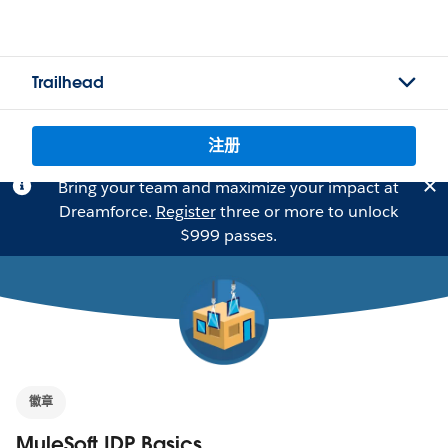
Trailhead
注册
Bring your team and maximize your impact at
Dreamforce.
Register
three or more to unlock
$999 passes.
徽章
MuleSoft IDP Basics