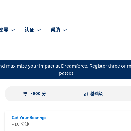
发展
认证
帮助
and maximize your impact at Dreamforce.
Register
three or m
passes.
+800 分
基础级
Get Your Bearings
~10 分钟