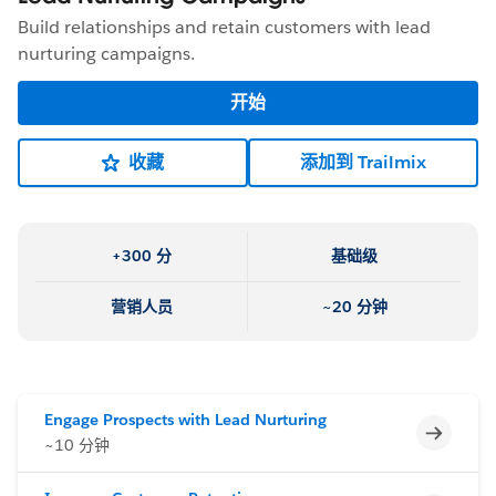
Build relationships and retain customers with lead
nurturing campaigns.
开始
收藏
添加到 Trailmix
+300 分
基础级
营销人员
~20 分钟
Engage Prospects with Lead Nurturing
不完整
~10 分钟