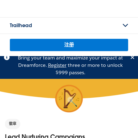
Trailhead
注册
Bring your team and maximize your impact at
Dreamforce.
Register
three or more to unlock
$999 passes.
徽章
Lead Nurturing Campaigns