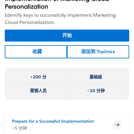
Personalization
Identify keys to successfully implement Marketing
Cloud Personalization.
开始
收藏
添加到 Trailmix
+200 分
基础级
营销人员
~10 分钟
Prepare for a Successful Implementation
不完整
~5 分钟