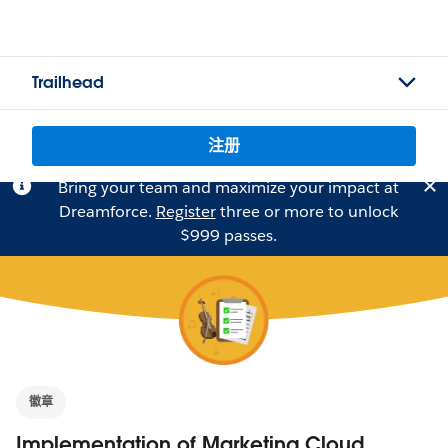
Trailhead
注册
Bring your team and maximize your impact at
Dreamforce.
Register
three or more to unlock
$999 passes.
徽章
Implementation of Marketing Cloud