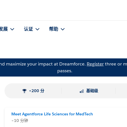
发展
认证
帮助
and maximize your impact at Dreamforce.
Register
three or m
passes.
+200 分
基础级
Meet Agentforce Life Sciences for MedTech
~10 分钟