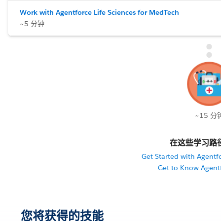
Work with Agentforce Life Sciences for MedTech
~5 分钟
~15 分
在这些学习路
Get Started with Agentfo
Get to Know Agent
您将获得的技能