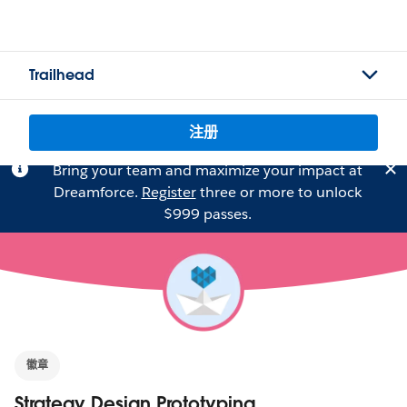
Trailhead
注册
Bring your team and maximize your impact at
Dreamforce.
Register
three or more to unlock
$999 passes.
徽章
Strategy Design Prototyping