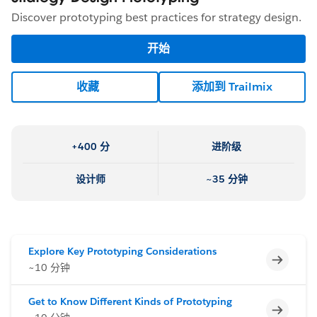
Discover prototyping best practices for strategy design.
开始
收藏
添加到 Trailmix
+400 分
进阶级
设计师
~35 分钟
Explore Key Prototyping Considerations
不完整
~10 分钟
Get to Know Different Kinds of Prototyping
不完整