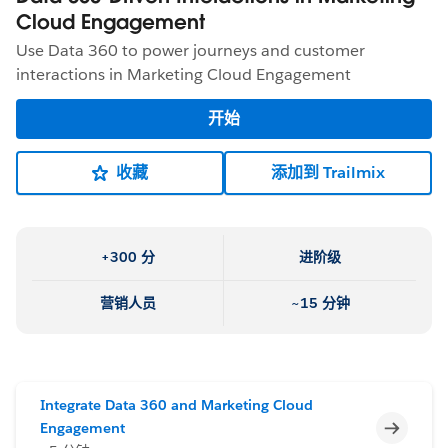
Cloud Engagement
Use Data 360 to power journeys and customer
interactions in Marketing Cloud Engagement
开始
收藏
添加到 Trailmix
+300 分
进阶级
营销人员
~15 分钟
Integrate Data 360 and Marketing Cloud
不完整
Engagement