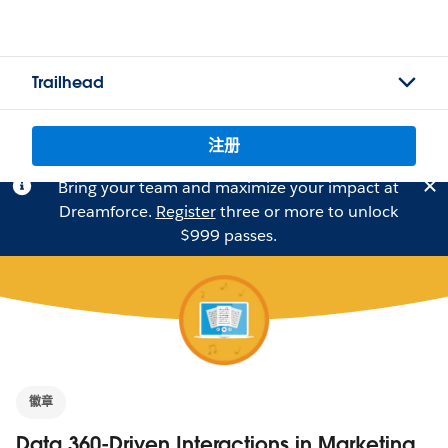
Trailhead
注册
Bring your team and maximize your impact at
Dreamforce.
Register
three or more to unlock
$999 passes.
徽章
Data 360-Driven Interactions in Marketing