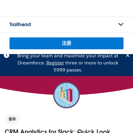
Trailhead
注册
Bring your team and maximize your impact at
Dreamforce.
Register
three or more to unlock
$999 passes.
徽章
CRM Analytics for Slack: Quick Look