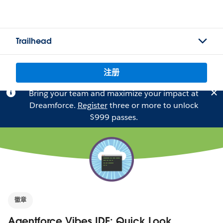
Trailhead
注册
Bring your team and maximize your impact at
Dreamforce.
Register
three or more to unlock
$999 passes.
徽章
Agentforce Vibes IDE: Quick Look