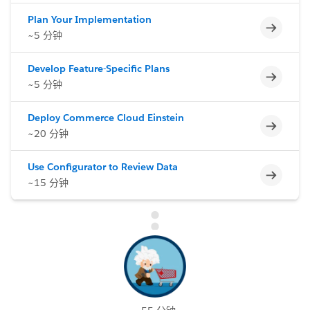
Plan Your Implementation
不完整
~5 分钟
Develop Feature-Specific Plans
不完整
~5 分钟
Deploy Commerce Cloud Einstein
不完整
~20 分钟
Use Configurator to Review Data
不完整
~15 分钟