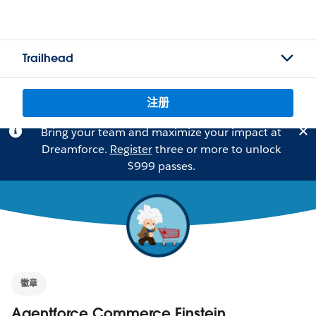
Trailhead
注册
Bring your team and maximize your impact at
Dreamforce.
Register
three or more to unlock
$999 passes.
徽章
Agentforce Commerce Einstein