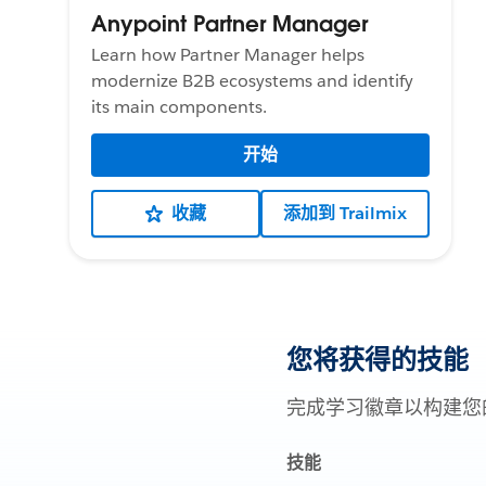
Anypoint Partner Manager
Learn how Partner Manager helps
modernize B2B ecosystems and identify
its main components.
开始
收藏
添加到 Trailmix
您将获得的技能
完成学习徽章以构建您
技能