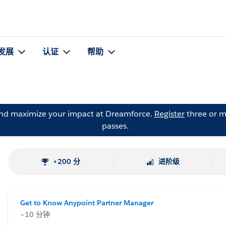
发展
认证
帮助
and maximize your impact at Dreamforce.
Register
three or m
passes.
+200 分
进阶级
Get to Know Anypoint Partner Manager
~10 分钟