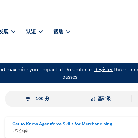
发展
认证
帮助
and maximize your impact at Dreamforce.
Register
three or m
passes.
+100 分
基础级
Get to Know Agentforce Skills for Merchandising
~5 分钟