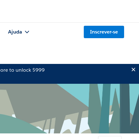
Ajuda
Inscrever-se
ore to unlock $999