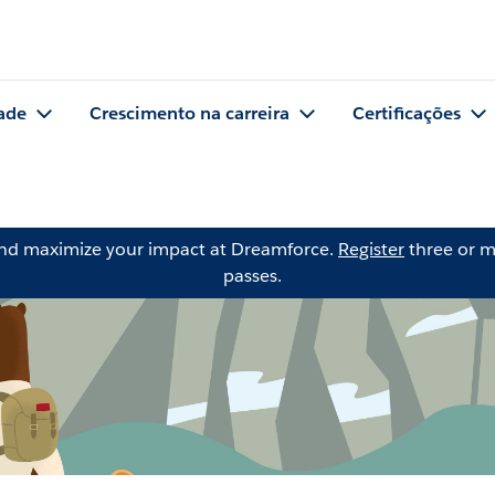
ade
Crescimento na carreira
Certificações
and maximize your impact at Dreamforce.
Register
three or m
passes.