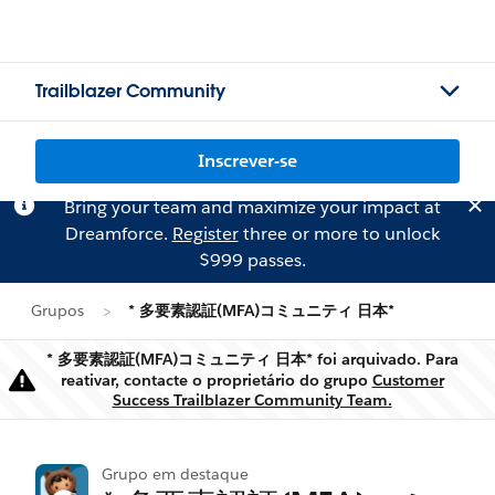
Trailblazer Community
Inscrever-se
Bring your team and maximize your impact at
Dreamforce.
Register
three or more to unlock
$999 passes.
Grupos
* 多要素認証(MFA)コミュニティ 日本*
* 多要素認証(MFA)コミュニティ 日本* foi arquivado. Para
reativar, contacte o proprietário do grupo
Customer
Aviso
Success Trailblazer Community Team.
Grupo em destaque