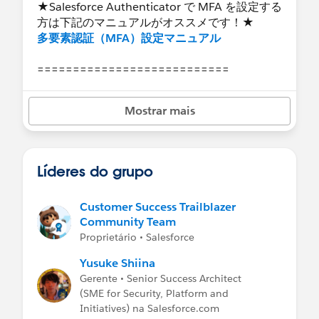
★Salesforce Authenticator で MFA を設定する
方は下記のマニュアルがオススメです！★
多要素認証（MFA）設定マニュアル
===========================
Salesforce Platform で構築された製品の場合
Mostrar mais
(Sales Cloud, Service Cloudなど)
Set Up MFA
(Video) ※字幕あり
ユーザ認証
(Trailhead)
多要素認証のシステム管理者ガイド
(eBook)
Líderes do grupo
Marketing Cloud の場合
Customer Success Trailblazer
Marketing Cloud 多要素認証 (MFA) の導入と設
Community Team
定
Proprietário • Salesforce
Marketing Cloudの多要素認証の設定
(Video)
Social Studio 多要素認証機能のご紹介
Yusuke Shiina
Gerente • Senior Success Architect
B2C Commerce Cloud の場合（英語のみ）
(SME for Security, Platform and
MFA and Unified Authentication
(Video)
Initiatives) na Salesforce.com
Pair Your Mobile Device
(Help)