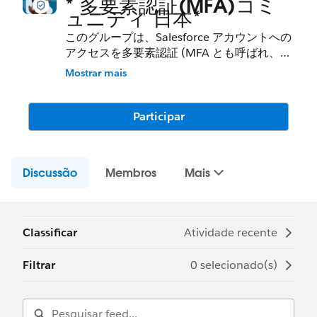
* 多要素認証(MFA)コミ
ュニティ 日本*
このグループは、Salesforce アカウントへの
アクセスを多要素認証 (MFA とも呼ばれ、以
前は二要素認証 (2FA) と呼ばれていました)
Mostrar mais
で保護することを目的としています。ここで
の会話に参加して、質問をしたり、回答を得
たり、ベストプラクティスを学んだり、経験
Participar
を共有するコミュニティとして活用していた
だけますと幸いです。
Discussão
Membros
Mais
---------------------------------------
守秘義務 (
http://bit.ly/11YD5E3
)
Classificar
Atividade recente
このグループは、Salesforce の従業員によっ
て維持および管理されています。このグルー
Filtrar
0 selecionado(s)
プに寄せられた内容は、公式の「Forward
Looking Statement」に該当します。
(
http://investor.salesforce.com/about-
us/investor/forward-looking-