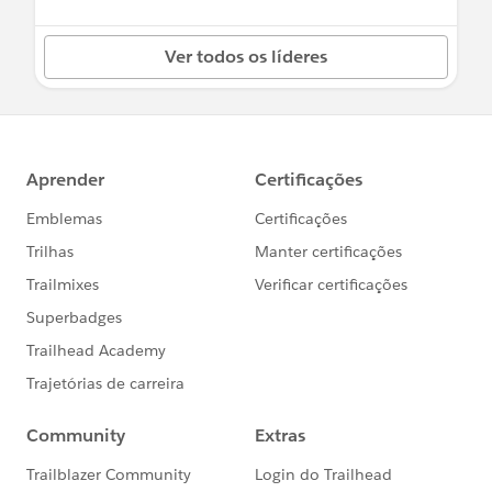
Trailhead Live シリーズ（英語のみ）
Ver todos os líderes
Get Ready for MFA
Roll Out MFA to Your Users
Manage Your MFA Implementation
英語版コミュニティ
MFA - Getting Started
も
ご利用ください。