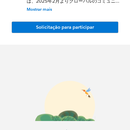
は、2025年2月よりグローバルのコミュニテ
ィプラットフォーム「User Group Osaka」
Mostrar mais
へ移動し、「関西ユーザーこみゅにてぃ」と
して活動しております。
Solicitação para participar
▼新しいGroupはこちらからご参加ください
Groupページ（イベントの申し込みはこちら
から）：
https://trailblazercommunitygroups.com/s
alesforce-user-group-osaka-japan
オンラインコミュニティページ：
https://trailhead.salesforce.com/ja/trailbla
zer-
community/groups/0F94V000000DYhSSA
W