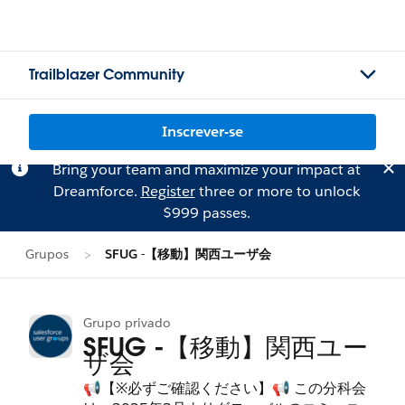
Trailblazer Community
Inscrever-se
Bring your team and maximize your impact at
Dreamforce.
Register
three or more to unlock
$999 passes.
Grupos
SFUG -【移動】関西ユーザ会
Grupo privado
SFUG -【移動】関西ユー
ザ会
📢【※必ずご確認ください】📢 この分科会