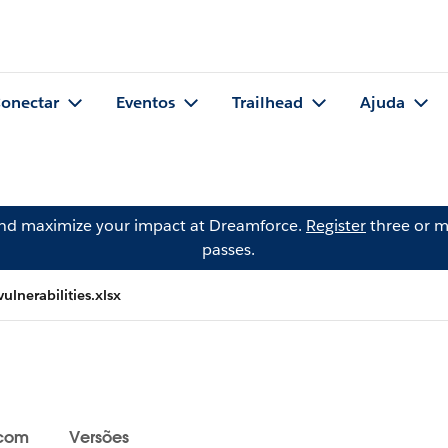
onectar
Eventos
Trailhead
Ajuda
and maximize your impact at Dreamforce.
Register
three or m
passes.
ulnerabilities.xlsx
 com
Versões