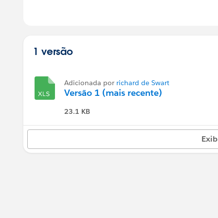
1 versão
Adicionada por
richard de Swart
Versão 1 (mais recente)
23.1 KB
Exib