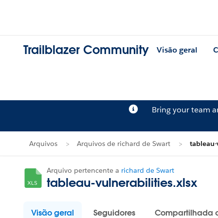
Trailblazer Community
Visão geral
C
Bring your team 
Arquivos
Arquivos de richard de Swart
tableau-v
Arquivo pertencente a
richard de Swart
tableau-vulnerabilities.xlsx
Visão geral
Seguidores
Compartilhada