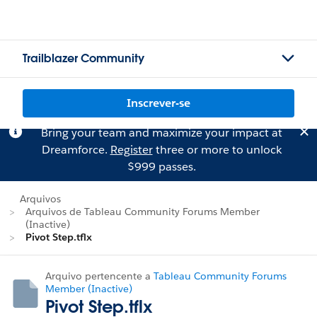
Trailblazer Community
Inscrever-se
Bring your team and maximize your impact at
Dreamforce.
Register
three or more to unlock
$999 passes.
Arquivos
Arquivos de Tableau Community Forums Member
(Inactive)
Pivot Step.tflx
Arquivo pertencente a
Tableau Community Forums
Member (Inactive)
Pivot Step.tflx