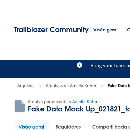
Trailblazer Community
Visão geral
C
Bring your team 
Arquivos
Arquivos de Amelia Kohm
Fake Data
Arquivo pertencente a
Amelia Kohm
Fake Data Mock Up_021821_t
Visão geral
Seguidores
Compartilhada