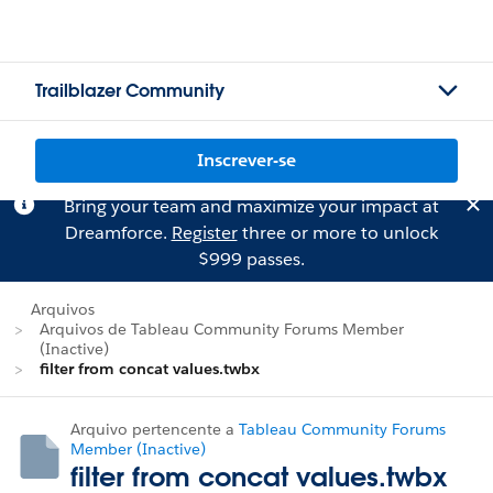
Trailblazer Community
Inscrever-se
Bring your team and maximize your impact at
Dreamforce.
Register
three or more to unlock
$999 passes.
Arquivos
Arquivos de Tableau Community Forums Member
(Inactive)
filter from concat values.twbx
Arquivo pertencente a
Tableau Community Forums
Member (Inactive)
filter from concat values.twbx