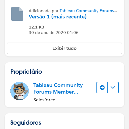
Adicionada por
Tableau Community Forums
Member (Inactive)
Versão 1 (mais recente)
12.1 KB
30 de abr. de 2020 01:06
Exibir tudo
Proprietário
Tableau Community
Forums Member
(Inactive)
Salesforce
Seguidores