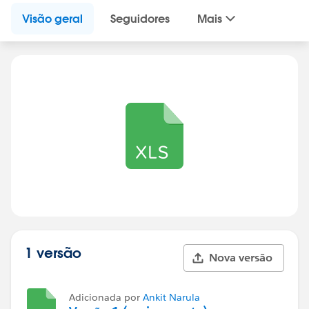
Visão geral
Seguidores
Mais
1 versão
Nova versão
Adicionada por
Ankit Narula