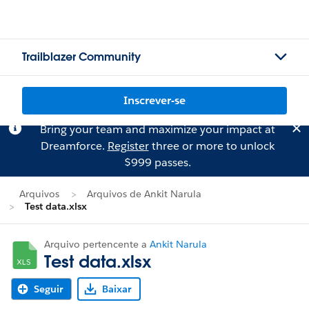
Trailblazer Community
Inscrever-se
Bring your team and maximize your impact at
Dreamforce.
Register
three or more to unlock
$999 passes.
Arquivos
Arquivos de Ankit Narula
Test data.xlsx
Arquivo pertencente a
Ankit Narula
Test data.xlsx
Seguir
Baixar