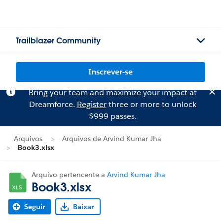
Trailblazer Community
Inscrever-se
Bring your team and maximize your impact at
Dreamforce.
Register
three or more to unlock
$999 passes.
Arquivos
Arquivos de Arvind Kumar Jha
Book3.xlsx
Arquivo pertencente a
Arvind Kumar Jha
Book3.xlsx
Seguir
Baixar