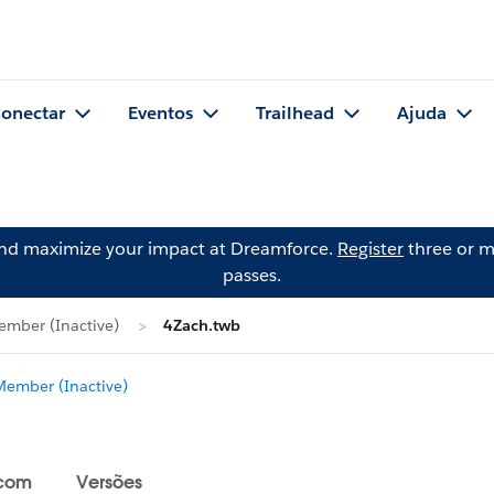
onectar
Eventos
Trailhead
Ajuda
and maximize your impact at Dreamforce.
Register
three or m
passes.
mber (Inactive)
4Zach.twb
ember (Inactive)
 com
Versões