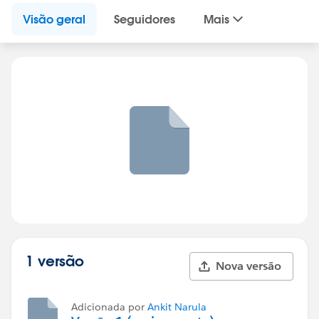
Visão geral
Seguidores
Mais
1 versão
Nova versão
Adicionada por
Ankit Narula