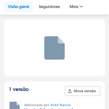
Visão geral
Seguidores
Mais
1 versão
Nova versão
Adicionada por
Ankit Narula