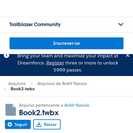
Trailblazer Community
Inscrever-se
Bring your team and maximize your impact at
Dreamforce.
Register
three or more to unlock
$999 passes.
Arquivos
Arquivos de Ankit Narula
Book2.twbx
Arquivo pertencente a
Ankit Narula
Book2.twbx
Seguir
Baixar