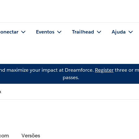
onectar
Eventos
Trailhead
Ajuda
and maximize your impact at Dreamforce.
Register
three or m
passes.
x
 com
Versões