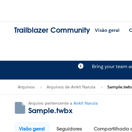
Trailblazer Community
Visão geral
C
Bring your team 
Arquivos
Arquivos de Ankit Narula
Sample.twb
Arquivo pertencente a
Ankit Narula
Sample.twbx
Visão geral
Seguidores
Compartilhada