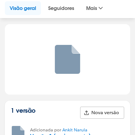
Visão geral
Seguidores
Mais
1 versão
Nova versão
Adicionada por
Ankit Narula