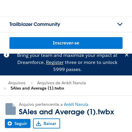
Trailblazer Community
Inscrever-se
Bring your team and maximize your impact at
Dreamforce.
Register
three or more to unlock
$999 passes.
Arquivos
Arquivos de Ankit Narula
SAles and Average (1).twbx
Arquivo pertencente a
Ankit Narula
SAles and Average (1).twbx
Seguir
Baixar