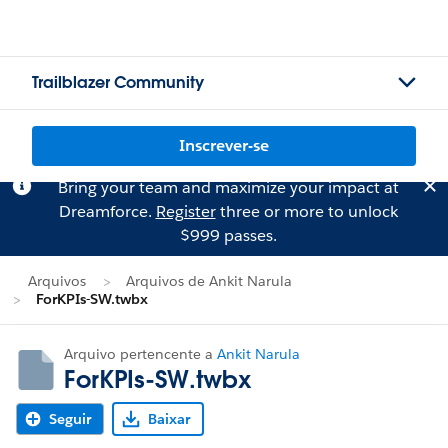
Trailblazer Community
Inscrever-se
Bring your team and maximize your impact at
Dreamforce.
Register
three or more to unlock
$999 passes.
Arquivos
Arquivos de Ankit Narula
ForKPIs-SW.twbx
Arquivo pertencente a
Ankit Narula
ForKPIs-SW.twbx
Seguir
Baixar