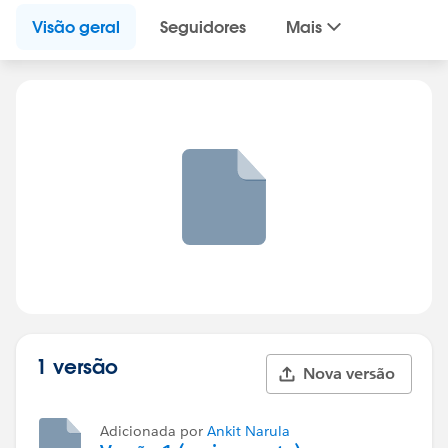
Visão geral
Seguidores
Mais
1 versão
Nova versão
Adicionada por
Ankit Narula