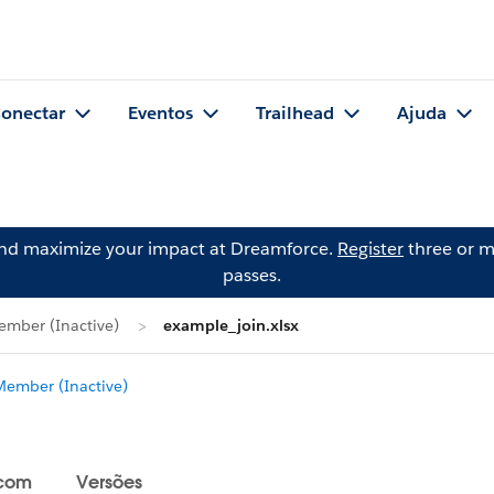
onectar
Eventos
Trailhead
Ajuda
and maximize your impact at Dreamforce.
Register
three or m
passes.
mber (Inactive)
example_join.xlsx
ember (Inactive)
 com
Versões