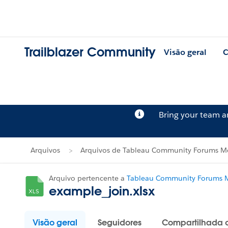
Trailblazer Community
Visão geral
C
Bring your team 
Arquivos
Arquivos de Tableau Community Forums Me
Arquivo pertencente a
Tableau Community Forums M
example_join.xlsx
Visão geral
Seguidores
Compartilhada