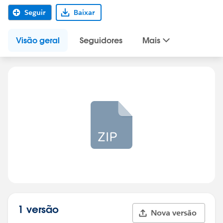
Seguir
Baixar
Visão geral
Seguidores
Mais
1 versão
Nova versão