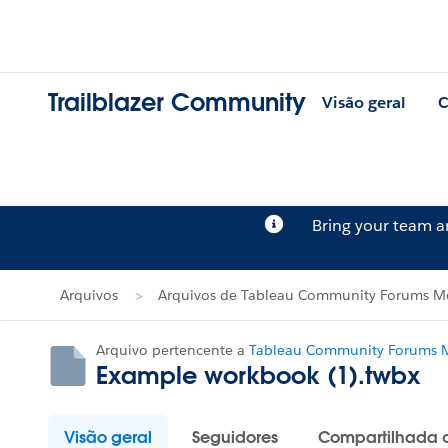
Trailblazer Community
Visão geral
C
Bring your team 
Arquivos
Arquivos de Tableau Community Forums Me
Arquivo pertencente a
Tableau Community Forums M
Example workbook (1).twbx
Visão geral
Seguidores
Compartilhada