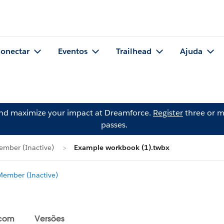
onectar
Eventos
Trailhead
Ajuda
and maximize your impact at Dreamforce.
Register
three or m
passes.
mber (Inactive)
Example workbook (1).twbx
ember (Inactive)
 com
Versões