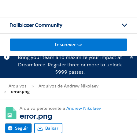
Trailblazer Community
Inscrever-se
Bring your team and maximize your impact at
Dreamforce.
Register
three or more to unlock
$999 passes.
Arquivos
Arquivos de Andrew Nikolaev
error.png
Arquivo pertencente a
Andrew Nikolaev
error.png
Seguir
Baixar