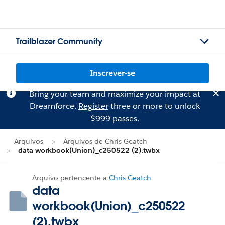
Trailblazer Community
Inscrever-se
Bring your team and maximize your impact at
Dreamforce.
Register
three or more to unlock
$999 passes.
Arquivos
Arquivos de Chris Geatch
data workbook(Union)_c250522 (2).twbx
Arquivo pertencente a
Chris Geatch
data
workbook(Union)_c250522
(2).twbx