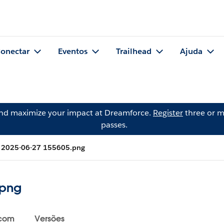
onectar
Eventos
Trailhead
Ajuda
and maximize your impact at Dreamforce.
Register
three or m
passes.
t 2025-06-27 155605.png
.png
 com
Versões