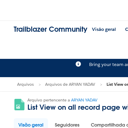
Trailblazer Community
Visão geral
C
Bring your team 
Arquivos
Arquivos de ARYAN YADAV
List View o
Arquivo pertencente a
ARYAN YADAV
List View on all record page w
Visão geral
Seguidores
Compartilhada