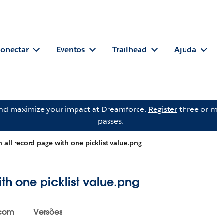
onectar
Eventos
Trailhead
Ajuda
and maximize your impact at Dreamforce.
Register
three or m
passes.
n all record page with one picklist value.png
ith one picklist value.png
 com
Versões