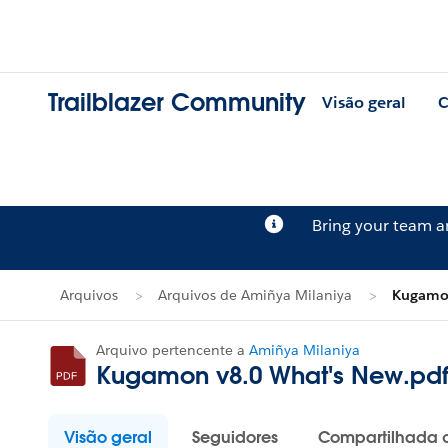
Trailblazer Community
Visão geral
C
Bring your team 
Arquivos
Arquivos de Amiñya Milaniya
Kugamon
Arquivo pertencente a
Amiñya Milaniya
Kugamon v8.0 What's New.pd
Visão geral
Seguidores
Compartilhada