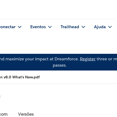
onectar
Eventos
Trailhead
Ajuda
and maximize your impact at Dreamforce.
Register
three or m
passes.
 v8.0 What's New.pdf
f
 com
Versões